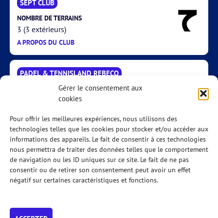
SEPT CLUB
NOMBRE DE TERRAINS
3 (3 extérieurs)
A PROPOS DU CLUB
PADEL & TENNISLAND REBECQ
Gérer le consentement aux
cookies
A PROPOS DU CLUB
Pour offrir les meilleures expériences, nous utilisons des
technologies telles que les cookies pour stocker et/ou accéder aux
informations des appareils. Le fait de consentir à ces technologies
PADEL FLOBECQ
nous permettra de traiter des données telles que le comportement
NOMBRE DE TERRAINS
de navigation ou les ID uniques sur ce site. Le fait de ne pas
consentir ou de retirer son consentement peut avoir un effet
2 (2 extérieurs)
négatif sur certaines caractéristiques et fonctions.
A PROPOS DU CLUB
ROYAL ORÉE THB (& PADEL)