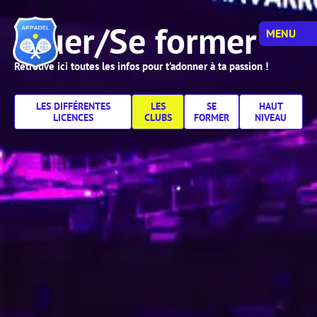
Jouer/Se former
MENU
Retrouve ici toutes les infos pour t’adonner à ta passion !
LES DIFFÉRENTES
LES
SE
HAUT
LICENCES
CLUBS
FORMER
NIVEAU