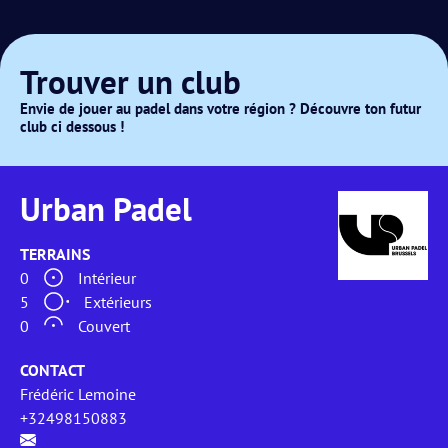
Trouver un club
Envie de jouer au padel dans votre région ? Découvre ton futur
club ci dessous !
Urban Padel
TERRAINS
0
Intérieur
5
Extérieurs
0
Couvert
CONTACT
Frédéric Lemoine
+32498150883