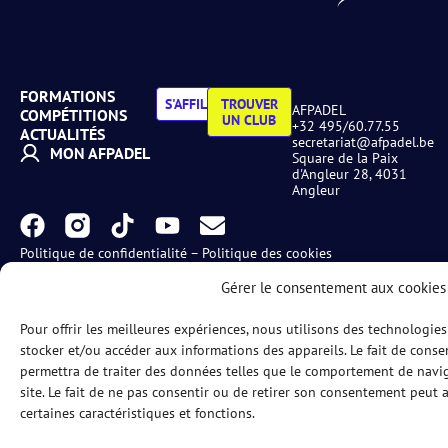
FORMATIONS
S'AFFILIER
TROUVER
AFPADEL
COMPÉTITIONS
UN CLUB
+32 495/60.77.55
ACTUALITÉS
secretariat@afpadel.be
MON AFPADEL
Square de la Paix
d'Angleur 28, 4031
Angleur
Politique de confidentialité
–
Politique des cookies
Gérer le consentement aux cookies
Pour offrir les meilleures expériences, nous utilisons des technologies
© AFPadel MarCom 2025
stocker et/ou accéder aux informations des appareils. Le fait de conse
permettra de traiter des données telles que le comportement de navig
site. Le fait de ne pas consentir ou de retirer son consentement peut a
certaines caractéristiques et fonctions.