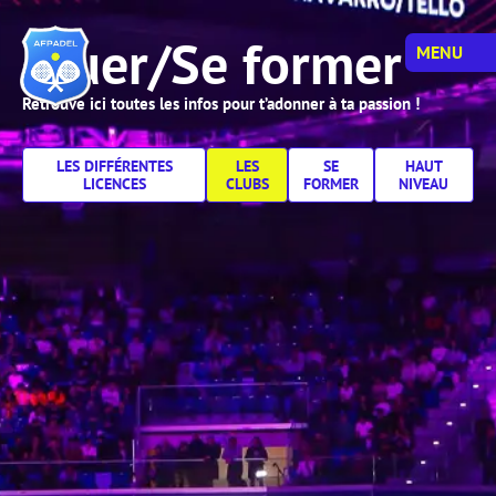
Jouer/Se former
MENU
Retrouve ici toutes les infos pour t’adonner à ta passion !
LES DIFFÉRENTES
LES
SE
HAUT
LICENCES
CLUBS
FORMER
NIVEAU