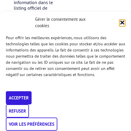
information dans le
listing officiel de
l’AFPadel
Proposition d’affiliations
Gérer le consentement aux
individuelles pour les
cookies
membres du club
(assurance, tournoi,
Pour offrir les meilleures expériences, nous utilisons des
ranking, formation…)
technologies telles que les cookies pour stocker et/ou accéder aux
Assurance pour les non-
informations des appareils. Le fait de consentir à ces technologies
affiliés durant les séances
nous permettra de traiter des données telles que le comportement
de « découverte du Padel
de navigation ou les ID uniques sur ce site. Le fait de ne pas
»
consentir ou de retirer son consentement peut avoir un effet
Organisation de tournois
officiels
négatif sur certaines caractéristiques et fonctions.
Participation aux
interclubs
Accès aux formations
officielles instructeur et
ACCEPTER
arbitre
Lien avec la fédération
REFUSER
via la plateforme IT Mon
AFPadel
VOIR LES PRÉFÉRENCES
Une communication via
les réseaux sociaux