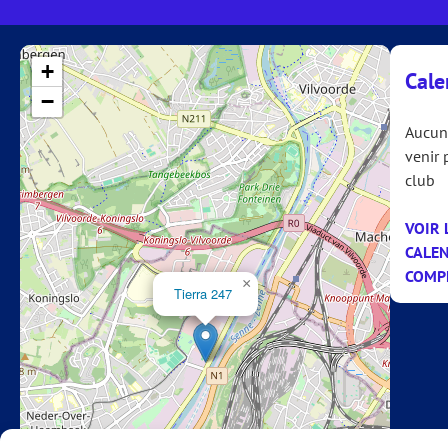
+
Cale
−
Aucun
venir 
club
VOIR 
CALE
COMP
×
Tierra 247