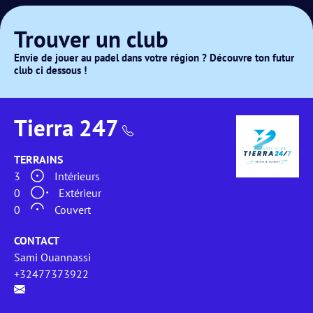
Trouver un club
Envie de jouer au padel dans votre région ? Découvre ton futur
club ci dessous !
Tierra 247
TERRAINS
3
Intérieurs
0
Extérieur
0
Couvert
CONTACT
Sami Ouannassi
+32477373922