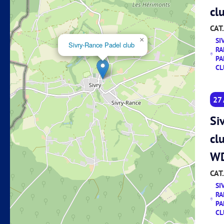
cl
CAT.
×
SI
Sivry-Rance Padel club
RA
PA
CL
27
Si
cl
W
CAT.
SI
RA
PA
CL