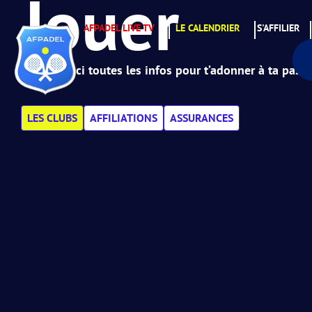
Jouer
AFPADEL LIVE TV
LE CALENDRIER
S'AFFILIER
Retrouve ici toutes les infos pour t’adonner à ta passi
LES CLUBS
AFFILIATIONS
ASSURANCES