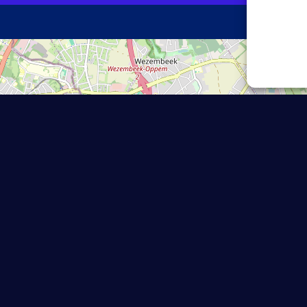
×
Royal Orée Thb (& Padel)