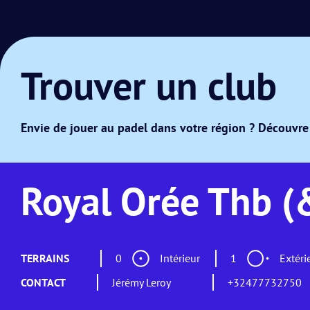
Trouver un club
Envie de jouer au padel dans votre région ? Découvre 
Royal Orée Thb (
TERRAINS
0
Intérieur
1
Extéri
CONTACT
Jérémy Leroy
+32477732750