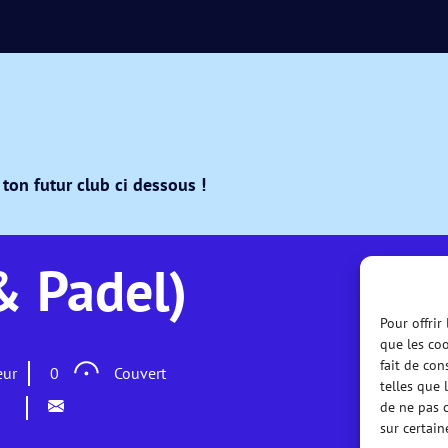
ton futur club ci dessous !
& Padel)
Pour offrir
que les coo
fait de con
eur
0
Couvert
telles que 
de ne pas c
sur certain