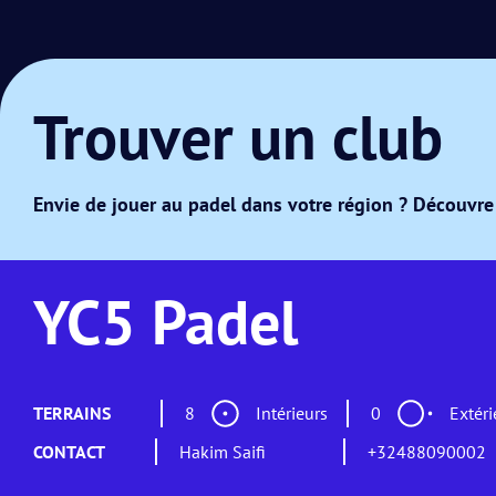
Trouver un club
Envie de jouer au padel dans votre région ? Découvre 
YC5 Padel
TERRAINS
8
Intérieurs
0
Extéri
CONTACT
Hakim Saifi
+32488090002