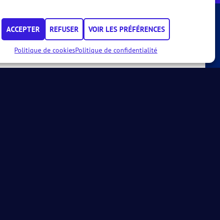
ACCEPTER
REFUSER
VOIR LES PRÉFÉRENCES
Calendrier
Politique de cookies
Politique de confidentialité
24 AUG.
30 AUG.
YC5 Padel SUMMER CUP
CAT. :
MD100, MD200, MD300, MD400, MD500, WD200
YC5 PADEL
INFORMATIONS
VOIR LE CALENDRIER COMPLET