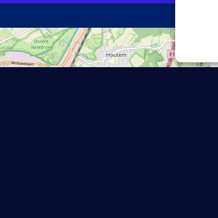
×
 Padel