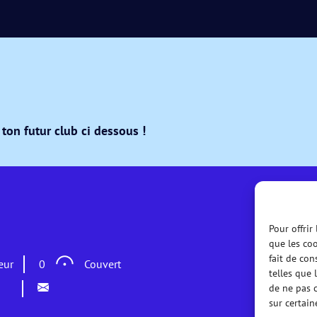
ton futur club ci dessous !
Pour offrir
que les coo
fait de con
eur
0
Couvert
telles que 
de ne pas c
sur certain