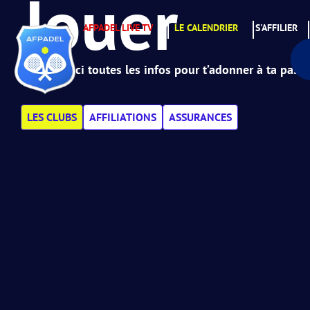
Jouer
AFPADEL LIVE TV
LE CALENDRIER
S'AFFILIER
Retrouve ici toutes les infos pour t’adonner à ta passi
LES CLUBS
AFFILIATIONS
ASSURANCES