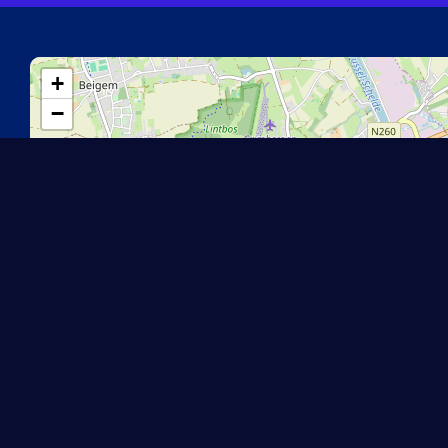
+
−
YC5