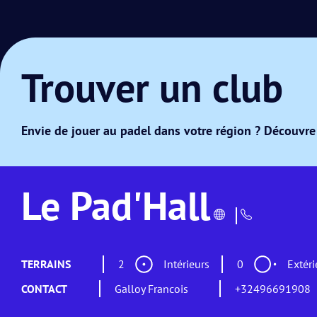
Trouver un club
Envie de jouer au padel dans votre région ? Découvre 
Le Pad'Hall
TERRAINS
2
Intérieurs
0
Extéri
CONTACT
Galloy Francois
+32496691908