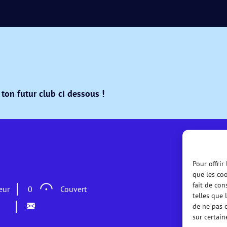
ton futur club ci dessous !
Pour offrir
que les coo
fait de con
eur
0
Couvert
telles que 
de ne pas c
sur certain