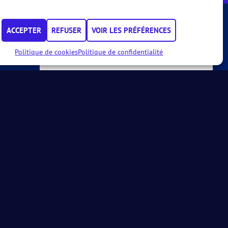
ACCEPTER
REFUSER
VOIR LES PRÉFÉRENCES
Calendrier
Politique de cookies
Politique de confidentialité
02 OCT.
04 OCT.
Le Pad'Hall By Areled
CAT. :
MD100, WD100
LE PAD'HALL
INFORMATIONS
VOIR LE CALENDRIER COMPLET