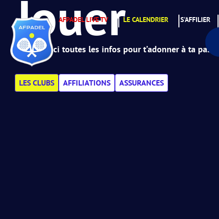
Jouer
AFPADEL LIVE TV
LE CALENDRIER
S'AFFILIER
Retrouve ici toutes les infos pour t’adonner à ta passi
LES CLUBS
AFFILIATIONS
ASSURANCES