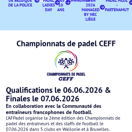
DE BELGIQUE
CEFF
PADEL
DES
COMPAGNIES
OPEN
PADEL MLOZ
DE LA POLICE
LADIES
10
2026
-
DAY
ANS
MANAGED
PARTENAMUT
BY HEC
LIÈGE
Championnats de padel CEFF
Qualifications le 06.06.2026 &
Finales le 07.06.2026
En collaboration avec la Communauté des
entraîneurs francophones de football.
L’AFPadel organise la 2ème édition des Championnats de
padel des entraîneurs et des staffs de football le
07.06.2026 dans 5 clubs en Wallonie et à Bruxelles.