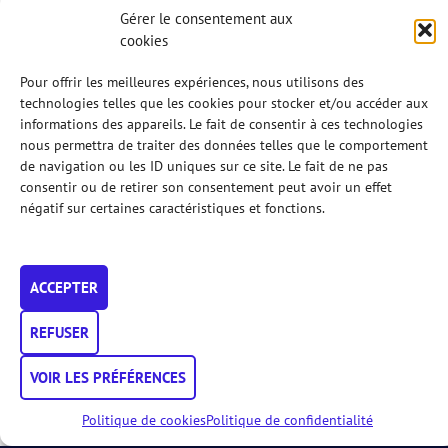
Qui peut participer aux éliminatoires?
Gérer le consentement aux
cookies
Tous les entraîneurs de football Union Belge et tous les
membres du staff (T1, T2, kiné, médecin, préparateur
Pour offrir les meilleures expériences, nous utilisons des
physique, analyste vidéo,…) de la Communauté
CEFF
, quel
technologies telles que les cookies pour stocker et/ou accéder aux
que soit le niveau : débutant ou confirmé, affilié ou non à
informations des appareils. Le fait de consentir à ces technologies
une fédération de padel.
nous permettra de traiter des données telles que le comportement
S’inscrire dans un club hôte:
de navigation ou les ID uniques sur ce site. Le fait de ne pas
consentir ou de retirer son consentement peut avoir un effet
Province de Liège: Planet Padel à Saint-Georges
négatif sur certaines caractéristiques et fonctions.
s’inscrire
Province de Namur: Roch4Padel à Rochefort
s’inscrire
Province de Hainaut: Centre Sportif Bertransart à
Gerpinnes
s’inscrire
ACCEPTER
Province de Luxembourg: Padel Club de Saint-Mard à
Virton
s’inscrire
REFUSER
Province du Brabant-Wallon/Région Bruxelles-Capitale:
Mounier Padel Club à Woluwe-Saint-Lambert
s’inscrire
VOIR LES PRÉFÉRENCES
Horaires et tableaux des qualifications
Politique de cookies
Politique de confidentialité
De 9h30 à 13h30