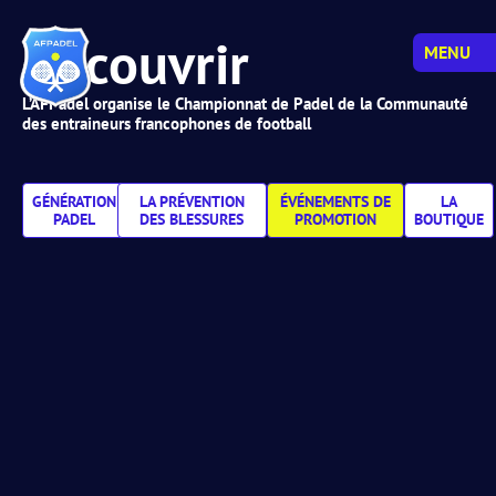
Découvrir
MENU
L’AFPadel organise le Championnat de Padel de la Communauté
des entraineurs francophones de football
GÉNÉRATION
LA PRÉVENTION
ÉVÉNEMENTS DE
LA
PADEL
DES BLESSURES
PROMOTION
BOUTIQUE