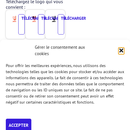
Téléchargez le logo qui vous
convient :
TÉLÉCHARGER
TÉLÉCHARGER
TÉLÉCHARGER
PNG
SVG
PNG
SVG
PNG
SVG
Génération Padel
Gérer le consentement aux
Téléchargez le logo qui vous
cookies
convient :
Pour offrir les meilleures expériences, nous utilisons des
TÉLÉCHARGER
TÉLÉCHARGER
TÉLÉCHARGER
technologies telles que les cookies pour stocker et/ou accéder aux
informations des appareils. Le fait de consentir à ces technologies
PNG
SVG
PNG
SVG
PNG
SVG
nous permettra de traiter des données telles que le comportement
Les logos des
de navigation ou les ID uniques sur ce site. Le fait de ne pas
consentir ou de retirer son consentement peut avoir un effet
Championnats
négatif sur certaines caractéristiques et fonctions.
Téléchargez le logo qui vous
convient :
TÉLÉCHARGER
TÉLÉCHARGER
TÉLÉCHARGER
TÉLÉCHARGER
TÉLÉCHARGER
TÉLÉCHARGER
TÉLÉCHARGER
TÉLÉCHARGER
TÉLÉCHARGER
TÉLÉCHARGER
TÉLÉCHARGER
ACCEPTER