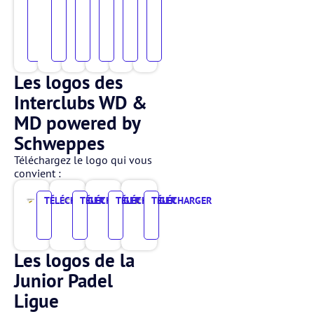
Logo
Depuis
2015
en
PNG
SVG
PNG
SVG
PNG
SVG
PNG
SVG
PNG
SVG
PNG
SVG
blanc
Les logos des
Interclubs WD &
MD powered by
Schweppes
Téléchargez le logo qui vous
convient :
TÉLÉCHARGER
TÉLÉCHARGER
TÉLÉCHARGER
TÉLÉCHARGER
PNG
SVG
PNG
SVG
PNG
SVG
PNG
SVG
Les logos de la
Junior Padel
Ligue