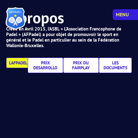
À propos
MENU
Créée en Avril 2015, l’ASBL « L’Association Francophone de
Padel » (AFPadel) a pour objet de promouvoir le sport en
général et le Padel en particulier au sein de la Fédération
Wallonie-Bruxelles.
L'AFPADEL
PRIX
PRIX DU
LES
DESARROLLO
FAIRPLAY
DOCUMENTS