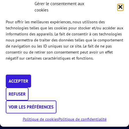
Gérer le consentement aux
événements du 25 au 28 juin et appelle à la vigilance
cookies
Annulations, report et vigilance suite aux fortes
chaleurs
Pour offrir les meilleures expériences, nous utilisons des
technologies telles que les cookies pour stocker et/ou accéder aux
informations des appareils. Le fait de consentir à ces technologies
nous permettra de traiter des données telles que le comportement
de navigation ou les ID uniques sur ce site. Le fait de ne pas
consentir ou de retirer son consentement peut avoir un effet
négatif sur certaines caractéristiques et fonctions.
ACCEPTER
REFUSER
VOIR LES PRÉFÉRENCES
Politique de cookies
Politique de confidentialité
FORMATIONS
S'AFFILIER
TROUVER
AFPADEL