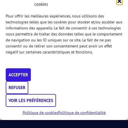
cookies
Quelques réflexes essentiels à
Pour offrir les meilleures expériences, nous utilisons des
adopter
technologies telles que les cookies pour stocker et/ou accéder aux
informations des appareils. Le fait de consentir à ces technologies
nous permettra de traiter des données telles que le comportement
Afin de permettre à chacun de pratiquer dans les meilleures
de navigation ou les ID uniques sur ce site. Le fait de ne pas
conditions, nous recommandons notamment de :
consentir ou de retirer son consentement peut avoir un effet
privilégier, lorsque cela est possible, des créneaux de
négatif sur certaines caractéristiques et fonctions.
jeu en dehors des heures les plus chaudes de la
journée ;
prévoir des zones de récupération à l’abri du soleil et
favorisant le rafraîchissement des participants ;
ACCEPTER
veiller à la disponibilité permanente d’eau potable et
encourager une hydratation régulière avant, pendant et
REFUSER
après l’effort ;
informer les joueurs des bons comportements à
adopter en période de chaleur ;
VOIR LES PRÉFÉRENCES
adapter l’intensité ou le déroulement des activités
lorsque les conditions deviennent difficiles ;
Politique de cookies
Politique de confidentialité
rester attentif aux personnes pouvant être davantage
exposées aux effets de la chaleur.