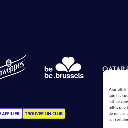
Pour offrir
que les coo
fait de con
telles que 
S'AFFILIER
TROUVER UN CLUB
de ne pas c
sur certain