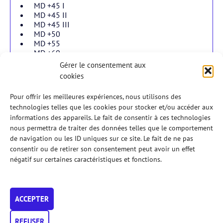
MD +45 I
MD +45 II
MD +45 III
MD +50
MD +55
MD +60
Gérer le consentement aux
cookies
Double dames
Pour offrir les meilleures expériences, nous utilisons des
technologies telles que les cookies pour stocker et/ou accéder aux
informations des appareils. Le fait de consentir à ces technologies
Double mixtes
nous permettra de traiter des données telles que le comportement
de navigation ou les ID uniques sur ce site. Le fait de ne pas
consentir ou de retirer son consentement peut avoir un effet
En jeunes
négatif sur certaines caractéristiques et fonctions.
Règlements
ACCEPTER
Veuillez prendre connaissance du
règlement
des Tournois
AFPadel 2026.
En particulier, vérifiez bien les
conditions d’accès
aux
REFUSER