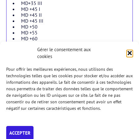
MD+35 III
MD +45 I
MD +45 II
MD +45 III
MD +50
MD +55
MD +60
Gérer le consentement aux
cookies
Double dames
Pour offrir les meilleures expériences, nous utilisons des
technologies telles que les cookies pour stocker et/ou accéder aux
informations des appareils. Le fait de consentir à ces technologies
Double mixtes
nous permettra de traiter des données telles que le comportement
de navigation ou les ID uniques sur ce site. Le fait de ne pas
consentir ou de retirer son consentement peut avoir un effet
En jeunes
négatif sur certaines caractéristiques et fonctions.
Règlements
Veuillez prendre connaissance du
règlement
des Tournois
ACCEPTER
AFPadel 2026.