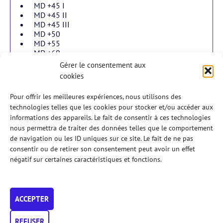
MD +45 I
MD +45 II
MD +45 III
MD +50
MD +55
MD +60
Gérer le consentement aux
cookies
Double dames
Pour offrir les meilleures expériences, nous utilisons des
technologies telles que les cookies pour stocker et/ou accéder aux
informations des appareils. Le fait de consentir à ces technologies
Double mixtes
nous permettra de traiter des données telles que le comportement
de navigation ou les ID uniques sur ce site. Le fait de ne pas
consentir ou de retirer son consentement peut avoir un effet
En jeunes
négatif sur certaines caractéristiques et fonctions.
Règlements
ACCEPTER
Veuillez prendre connaissance du
règlement
des Tournois
AFPadel 2026.
En particulier, vérifiez bien les
conditions d’accès
aux
REFUSER