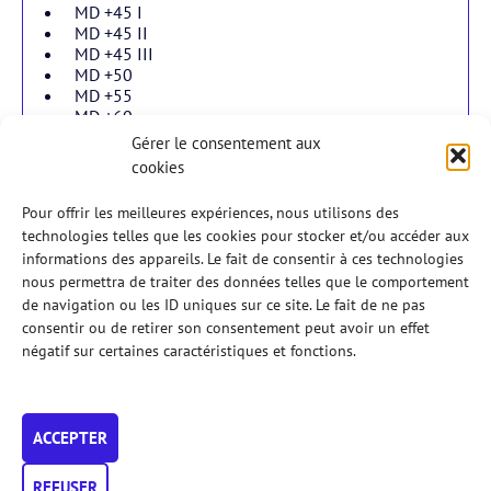
MD +45 I
MD +45 II
MD +45 III
MD +50
MD +55
MD +60
Gérer le consentement aux
cookies
Double dames
Pour offrir les meilleures expériences, nous utilisons des
technologies telles que les cookies pour stocker et/ou accéder aux
informations des appareils. Le fait de consentir à ces technologies
Double mixtes
nous permettra de traiter des données telles que le comportement
de navigation ou les ID uniques sur ce site. Le fait de ne pas
consentir ou de retirer son consentement peut avoir un effet
En jeunes
négatif sur certaines caractéristiques et fonctions.
Règlements
ACCEPTER
Veuillez prendre connaissance du
règlement
des Tournois
AFPadel 2026.
En particulier, vérifiez bien les
conditions d’accès
aux
REFUSER