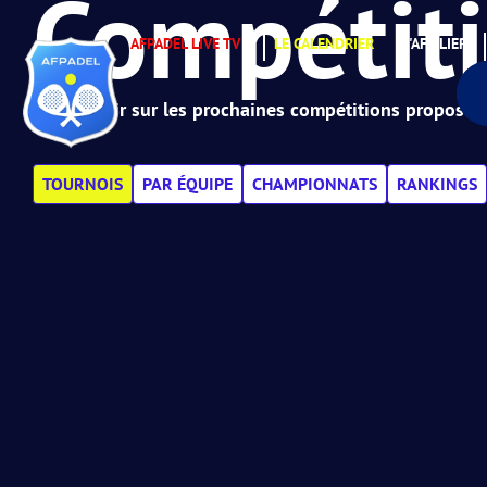
Compétit
AFPADEL LIVE TV
LE CALENDRIER
S'AFFILIER
Tout savoir sur les prochaines compétitions proposées
TOURNOIS
PAR ÉQUIPE
CHAMPIONNATS
RANKINGS