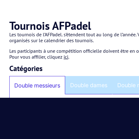
Tournois AFPadel
Les tournois de l’AFPadel. s’étendent tout au long de l’année
organisés sur le calendrier des tournois.
Les participants à une compétition officielle doivent être en 
Pour vous affilier, cliquez
ici
.
Catégories
Double dames
Double 
Double messieurs
MD 50 : tournoi de niveau débutant
MD 100 : tournoi de niveau débutant
MD 200 : tournoi de niveau intermédiaire
MD 300 : tournoi de niveau intermédiaire
MD 400 : tournoi de niveau avancé
MD 500 : tournoi de niveau avancé