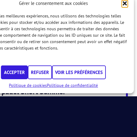
Gérer le consentement aux cookies
 les meilleures expériences, nous utilisons des technologies telles
kies pour stocker et/ou accéder aux informations des appareils. Le
sentir à ces technologies nous permettra de traiter des données
le comportement de navigation ou les ID uniques sur ce site. Le fait
onsentir ou de retirer son consentement peut avoir un effet négatif
es caractéristiques et fonctions.
ier
ACCEPTER
REFUSER
VOIR LES PRÉFÉRENCES
09 AUG.
Politique de cookies
Politique de confidentialité
i padel Short Summer
0, MD50, WD100, WD300
I PADEL
INFORMATIONS
09 AUG.