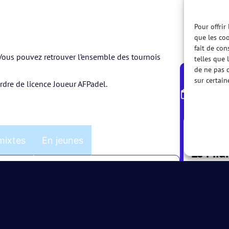
Pour offrir
que les coo
fait de con
. Vous pouvez retrouver l’ensemble des tournois
telles que 
de ne pas c
sur certain
ordre de licence Joueur AFPadel.
Calendr
07 AUG.
mixtes
En jeunes
Le Mid
CAT. :
MD30
LE MID
07 AUG.