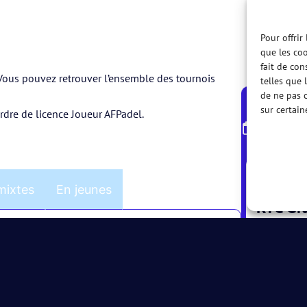
Pour offrir
que les coo
fait de con
. Vous pouvez retrouver l’ensemble des tournois
telles que 
de ne pas c
sur certain
ordre de licence Joueur AFPadel.
Calendr
08 AUG.
mixtes
En jeunes
RTC Gr
CAT. :
MD10
RTC GR
08 AUG.