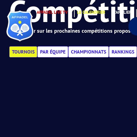
Compétit
AFPADEL LIVE TV
LE CALENDRIER
S'AFFILIER
Tout savoir sur les prochaines compétitions proposées
TOURNOIS
PAR ÉQUIPE
CHAMPIONNATS
RANKINGS