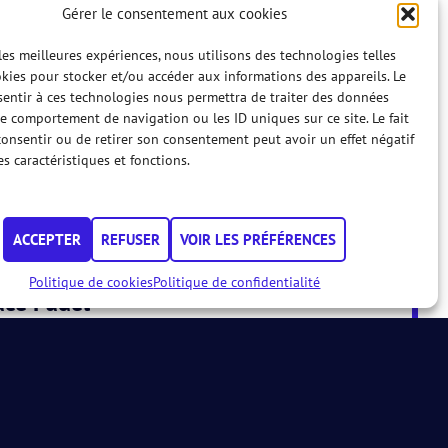
Gérer le consentement aux cookies
 les meilleures expériences, nous utilisons des technologies telles
kies pour stocker et/ou accéder aux informations des appareils. Le
sentir à ces technologies nous permettra de traiter des données
le comportement de navigation ou les ID uniques sur ce site. Le fait
onsentir ou de retirer son consentement peut avoir un effet négatif
es caractéristiques et fonctions.
ier
ACCEPTER
REFUSER
VOIR LES PRÉFÉRENCES
16 AUG.
Politique de cookies
Politique de confidentialité
ace Padel
0, MD200, MD300, MD400, WD50
ACE PADEL
INFORMATIONS
16 AUG.