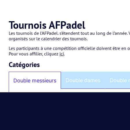
Tournois AFPadel
Les tournois de l’AFPadel. s’étendent tout au long de l’année
organisés sur le calendrier des tournois.
Les participants à une compétition officielle doivent être en 
Pour vous affilier, cliquez
ici
.
Catégories
Double dames
Double 
Double messieurs
MD 50 : tournoi de niveau débutant
MD 100 : tournoi de niveau débutant
MD 200 : tournoi de niveau intermédiaire
MD 300 : tournoi de niveau intermédiaire
MD 400 : tournoi de niveau avancé
MD 500 : tournoi de niveau avancé