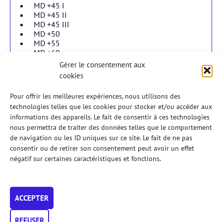
MD +45 I
MD +45 II
MD +45 III
MD +50
MD +55
MD +60
Gérer le consentement aux
cookies
Double dames
Pour offrir les meilleures expériences, nous utilisons des
technologies telles que les cookies pour stocker et/ou accéder aux
informations des appareils. Le fait de consentir à ces technologies
Double mixtes
nous permettra de traiter des données telles que le comportement
de navigation ou les ID uniques sur ce site. Le fait de ne pas
consentir ou de retirer son consentement peut avoir un effet
En jeunes
négatif sur certaines caractéristiques et fonctions.
Règlements
ACCEPTER
Veuillez prendre connaissance du
règlement
des Tournois
AFPadel 2026.
En particulier, vérifiez bien les
conditions d’accès
aux
REFUSER