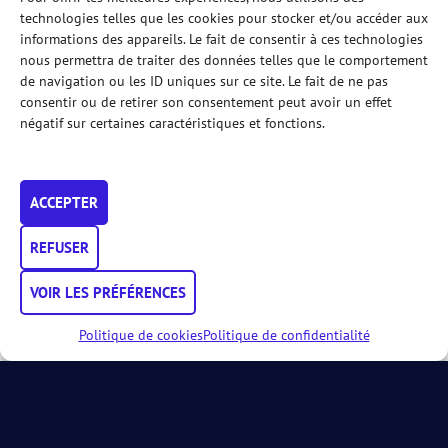
technologies telles que les cookies pour stocker et/ou accéder aux
10h00–
Pause
informations des appareils. Le fait de consentir à ces technologies
nous permettra de traiter des données telles que le comportement
10h30–
Robin Dans & Benoît Rezsöhàzy, HUmani–
de navigation ou les ID uniques sur ce site. Le fait de ne pas
Podologues – Chaussures de padel: analyse biomécanique
et recommandations
consentir ou de retirer son consentement peut avoir un effet
négatif sur certaines caractéristiques et fonctions.
10:50–
Pierre Garin, UCL
–
Nutrition & Padel: quelles
stratégies alimentaires pour optimizer la performance en
competition?
ACCEPTER
11:10–
Ricard Colomé, Move to Cure – Prévention des
blessures au padel: échauffement, charge et bonnes
pratiques
REFUSER
11:30 –
Session spéciale – Quid du matériel? (raquettes,
VOIR LES PRÉFÉRENCES
surfaces, balles et impact sur les blessures)
Modérateurs : Dr Eliott Iserentant – Dr Stéphane Lefèvre
Politique de cookies
Politique de confidentialité
12h00–
Clôture
Conditions d’inscription