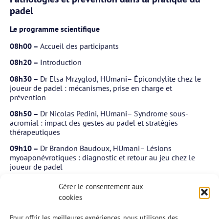
padel
Le programme scientifique
08h00 –
Accueil des participants
08h20 –
Introduction
08h30 –
Dr Elsa Mrzyglod, HUmani– Épicondylite chez le
joueur de padel : mécanismes, prise en charge et
prévention
08h50 –
Dr Nicolas Pedini, HUmani– Syndrome sous-
acromial : impact des gestes au padel et stratégies
thérapeutiques
09h10 –
Dr Brandon Baudoux, HUmani– Lésions
myoaponévrotiques : diagnostic et retour au jeu chez le
joueur de padel
09h30 –
Dr Aurélien Claes, Clinique du Sport Namur–
Gérer le consentement aux
Tendinopathie achilléenne : facteurs de risque spécifiques
cookies
au padel
Pour offrir les meilleures expériences, nous utilisons des
Modérateurs : Dr Séverine Macq et Dr Jean-François Poncin