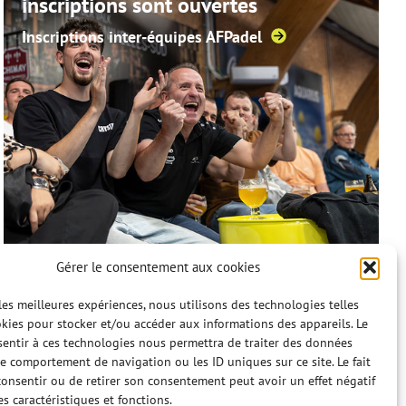
inscriptions sont ouvertes
Inscriptions inter-équipes AFPadel
Gérer le consentement aux cookies
 les meilleures expériences, nous utilisons des technologies telles
kies pour stocker et/ou accéder aux informations des appareils. Le
PRÉVENTION ET SÉCURITÉ
sentir à ces technologies nous permettra de traiter des données
Fortes chaleurs : l’AFPadel annule et
le comportement de navigation ou les ID uniques sur ce site. Le fait
reporte ses événements du 25 au 28
onsentir ou de retirer son consentement peut avoir un effet négatif
es caractéristiques et fonctions.