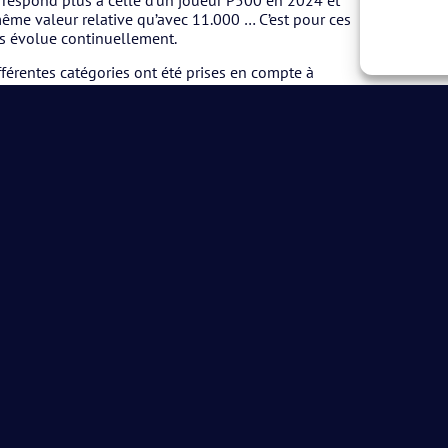
rrespond plus à celle d’un joueur P500 en 2024 et
ême valeur relative qu’avec 11.000 … C’est pour ces
ts évolue continuellement.
fférentes catégories ont été prises en compte à
 Pierre, compétiteur de longue date, qui reste sur 8
 qui présente la même valeur Elo que Pierre et qui
tude que l’AFPadel cherche le meilleur équilibre
aquelle la fédération est ouverte à l’analyse des
ent, demande de maintien de classement…). Vous
u’au 14 juillet votre demande de révision.
f sur les classements 2024 02.