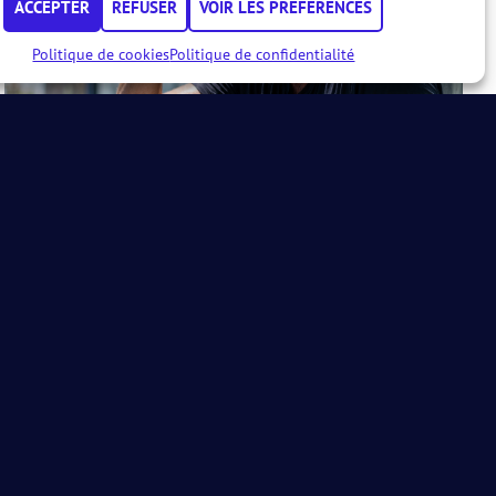
ACCEPTER
REFUSER
VOIR LES PRÉFÉRENCES
Politique de cookies
Politique de confidentialité
PRÉVENTION ET SÉCURITÉ
Fortes chaleurs : l’AFPadel annule et
reporte ses événements du 25 au 28
juin et appelle à la vigilance
Annulations, report et vigilance suite aux
fortes chaleurs
L'AFPADEL
Le Major Tour poursuit sa dynamique
au Club VG
Le Major Tour poursuit sa dynamique