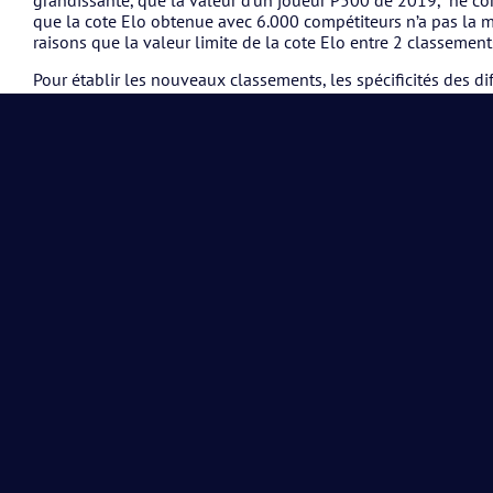
grandissante, que la valeur d’un joueur P500 de 2019, ne co
que la cote Elo obtenue avec 6.000 compétiteurs n’a pas la m
raisons que la valeur limite de la cote Elo entre 2 classemen
Pour établir les nouveaux classements, les spécificités des di
l’aide de critères secondaires :
Taux de victoire/taux de défaite
Progression récente
Nombre de match
Proximité d’une montée/descente.
Et d’autres plus pointus
Ces critères permettent d’évaluer différemment la situation de
victoires et 8 défaites à celle de Louis, nouveau compétiteur,
reste sur 15 victoires pour 1 défaite.
Nous espérons que ces quelques mots vous donneront la certi
sportif lors de l’établissement de ces nouveaux classements.
Dans toutes situations, il y aura des exceptions, raison pour l
demandes spécifiques des joueurs (modification de classem
pouvez pour cela consulter mon.afpadel.be et introduire jusq
Nous vous invitons également à consulter la fichier explicati