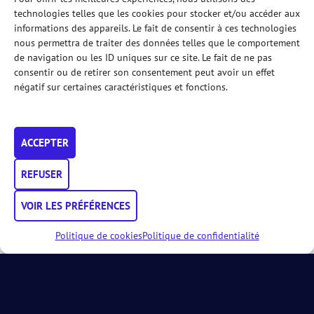
technologies telles que les cookies pour stocker et/ou accéder aux
La remise du Prix Desarrollo a eu lieu à l’occasion de la
informations des appareils. Le fait de consentir à ces technologies
dernière rencontre qualificative de l’équipe U18 du
nous permettra de traiter des données telles que le comportement
Squash22 en Junior Padel Ligue face à Athois le Padel. Le
moment était particulièrement symbolique, puisque le
de navigation ou les ID uniques sur ce site. Le fait de ne pas
trophée a été transmis par le club d’Ath, qui le détenait
consentir ou de retirer son consentement peut avoir un effet
depuis l’édition précédente.
négatif sur certaines caractéristiques et fonctions.
Cette séquence met en lumière à elle seule l’esprit du Prix
Desarrollo : reconnaître celles et ceux qui font avancer le
padel. Elle permet une continuité entre les clubs engagés
ACCEPTER
dans le développement de la discipline.
REFUSER
VOIR LES PRÉFÉRENCES
Politique de cookies
Politique de confidentialité